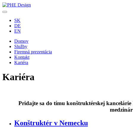
SK
DE
EN
Domov
Služby
Firemná prezentácia
Kontakt
Kariéra
Kariéra
Pridajte sa do tímu konštruktérskej kancelárie 
medzinár
Konštruktér v Nemecku