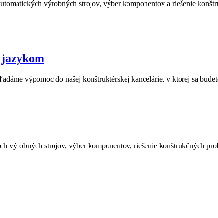
automatických výrobných strojov, výber komponentov a riešenie konš
 jazykom
ľadáme výpomoc do našej konštruktérskej kancelárie, v ktorej sa budet
h výrobných strojov, výber komponentov, riešenie konštrukčných prob